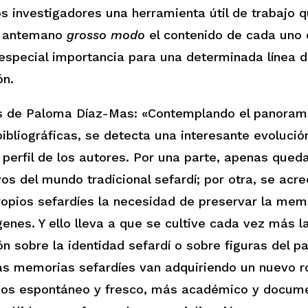
os investigadores una herramienta útil de trabajo 
e antemano
grosso modo
el contenido de cada uno 
 especial importancia para una determinada línea 
ón.
s de Paloma Díaz-Mas: «Contemplando el panoram
bibliográficas, se detecta una interesante evolució
 perfil de los autores. Por una parte, apenas qued
vos del mundo tradicional sefardí; por otra, se acre
ropios sefardíes la necesidad de preservar la mem
genes. Y ello lleva a que se cultive cada vez más l
ón sobre la identidad sefardí o sobre figuras del p
as memorias sefardíes van adquiriendo un nuevo r
os espontáneo y fresco, más académico y docume