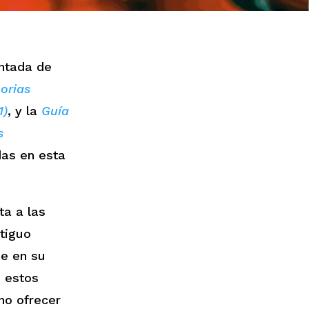
entada de
orias
1)
, y la
Guía
s
das en esta
ta a las
ntiguo
ue en su
e estos
ino ofrecer