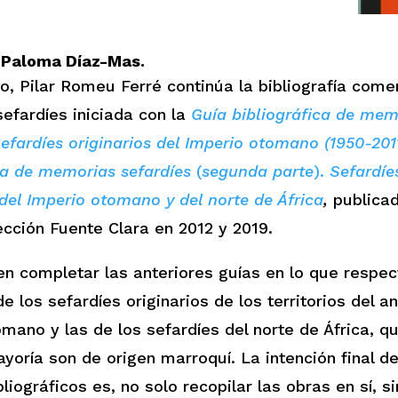
 Paloma Díaz-Mas.
ro, Pilar Romeu Ferré continúa la bibliografía com
efardíes iniciada con la
Guía bibliográfica de mem
Sefardíes originarios del Imperio otomano (1950-201
ca de memorias sefardíes
(
segunda parte
).
Sefardíe
 del Imperio otomano y del norte de África
,
publica
cción Fuente Clara en 2012 y 2019.
n completar las anteriores guías en lo que respec
 los sefardíes originarios de los territorios del a
mano y las de los sefardíes del norte de África, q
oría son de origen marroquí. La intención final d
bliográficos es, no solo recopilar las obras en sí, s