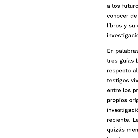
a los futur
conocer d
libros y su
investigaci
En palabra
tres guías 
respecto al
testigos vi
entre los p
propios orí
investigaci
reciente. L
quizás men