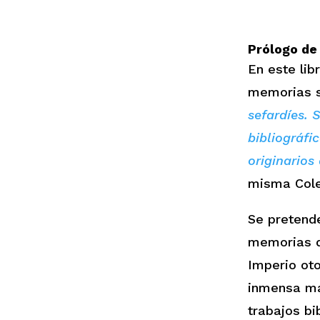
Prólogo de
En este lib
memorias s
sefardíes. 
bibliográfi
originarios
misma Cole
Se pretende
memorias de
Imperio oto
inmensa may
trabajos bi