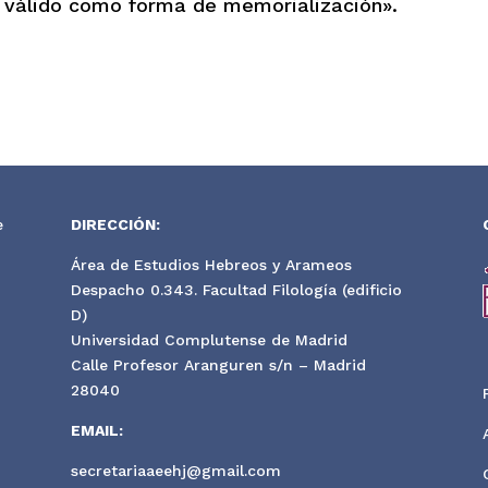
 válido como forma de memorialización».
e
DIRECCIÓN:
Área de Estudios Hebreos y Arameos
Despacho 0.343. Facultad Filología (edificio
D)
Universidad Complutense de Madrid
Calle Profesor Aranguren s/n – Madrid
28040
EMAIL:
secretariaaeehj@gmail.com