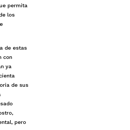
que permita
de los
de
a de estas
n con
an ya
cienta
oria de sus
a
asado
ostro,
ntal, pero