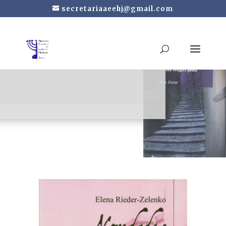
secretariaaeehj@gmail.com
Novedades de Esmirna