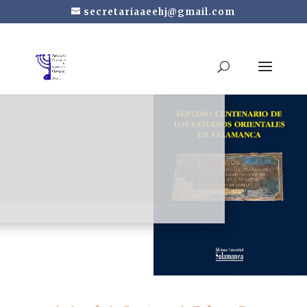
secretariaaeehj@gmail.com
Séptimo centenario
de los estudios
orientales en
Salamanca