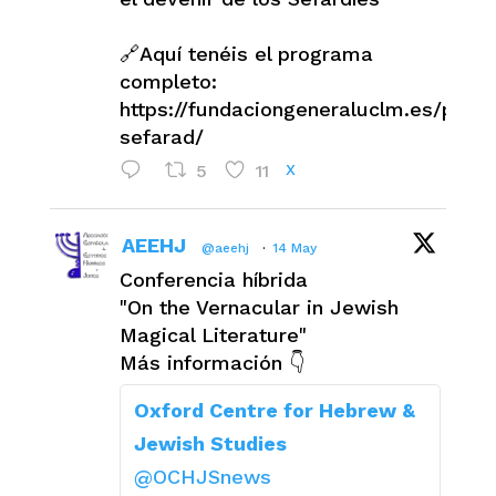
🔗Aquí tenéis el programa
completo:
https://fundaciongeneraluclm.es/prog
sefarad/
5
11
X
AEEHJ
@aeehj
·
14 May
Conferencia híbrida
"On the Vernacular in Jewish
Magical Literature"
Más información 👇
Oxford Centre for Hebrew &
Jewish Studies
@OCHJSnews