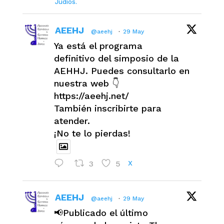
Judíos.
AEEHJ
@aeehj
·
29 May
Ya está el programa
definitivo del simposio de la
AEHHJ. Puedes consultarlo en
nuestra web 👇
https://aeehj.net/
También inscribirte para
atender.
¡No te lo pierdas!
3
5
X
AEEHJ
@aeehj
·
29 May
📢Publicado el último