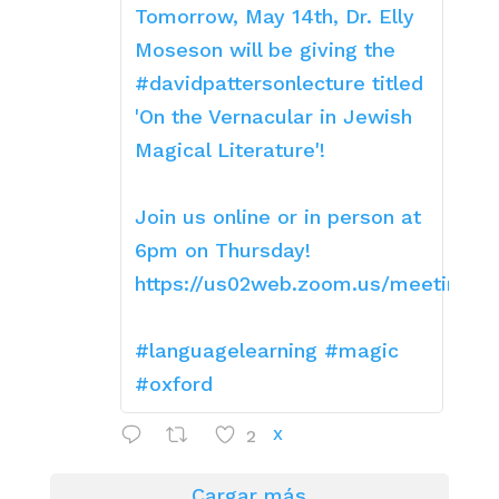
Tomorrow, May 14th, Dr. Elly
Moseson will be giving the
#davidpattersonlecture titled
'On the Vernacular in Jewish
Magical Literature'!
Join us online or in person at
6pm on Thursday!
https://us02web.zoom.us/meeting/re
#languagelearning #magic
#oxford
2
X
Cargar más