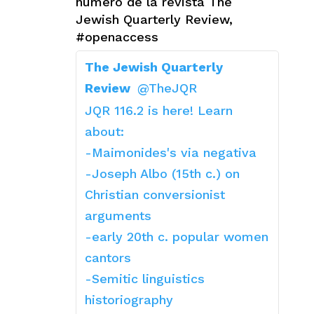
número de la revista The
Jewish Quarterly Review,
#openaccess
The Jewish Quarterly
Review
@TheJQR
JQR 116.2 is here! Learn
about:
-Maimonides's via negativa
-Joseph Albo (15th c.) on
Christian conversionist
arguments
-early 20th c. popular women
cantors
-Semitic linguistics
historiography