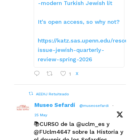
-modern Turkish Jewish lit
It's open access, so why not?
https://katz.sas.upenn.edu/resource
issue-jewish-quarterly-
review-spring-2026
1
X
AEEHJ Retuiteado
Museo Sefardí
@museosefardi
·
25 May
📚CURSO de la @uclm_es y
@FUclm4647 sobre la Historia y
el devenir de los Sefardíes