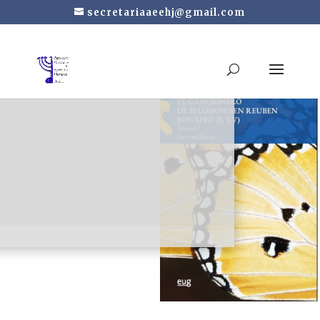
secretariaaeehj@gmail.com
El Cancionero de
Šelomoh ben Reuben
Bonafed (S. XV)