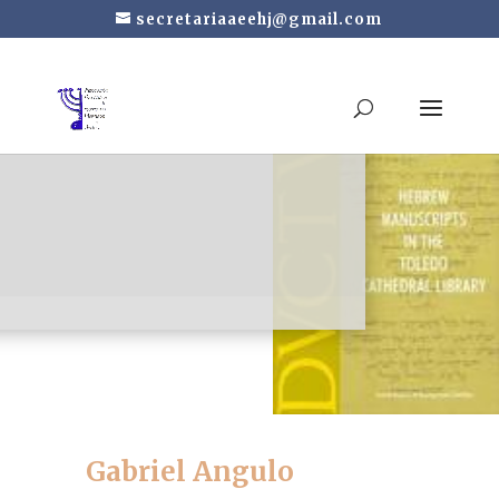
secretariaaeehj@gmail.com
ebrew Manuscripts in
the Toledo Cathedral
Library
Gabriel Angulo