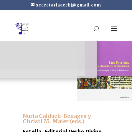
secretariaaeehj@gmail.com
Los Escritos y otros
libros sapienciales
Nuria Calduch-Benages y
Christl M. Maier (eds.)
Estella, Editorial Verbo Divino,