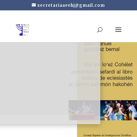
secretariaaeehj@gmail.com
Me‘am lo‘ez Cohélet:
Comentario sefardí al
libro bíblico de
Eclesiastés del rabino
Salomón Hakohén