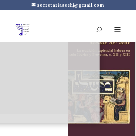
secretariaaeehj@gmail.com
Mishle he-‘arav. La
tradición sapiencial
hebrea en la Península
Ibérica y Provenza, siglo
XII y XIII