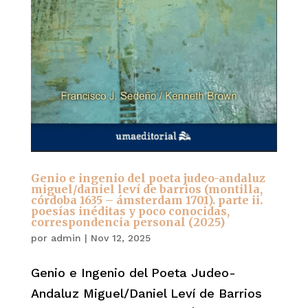
Genio e ingenio del poeta judeo-andaluz
miguel/daniel leví de barrios (montilla,
córdoba 1635 – ámsterdam 1701). parte ii.
poesías inéditas y poco conocidas,
correspondencia personal (2025)
por
admin
|
Nov 12, 2025
Genio e Ingenio del Poeta Judeo-
Andaluz Miguel/Daniel Leví de Barrios